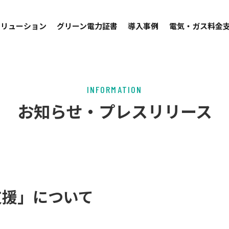
ソリューション
グリーン電力証書
導入事例
電気・ガス料金
INFORMATION
グリーン電力証書とは
お知らせ・
プレスリリース
グリーン電力認定発電所
構成
導入事例
ご案内
電力購入量の目安
支援」について