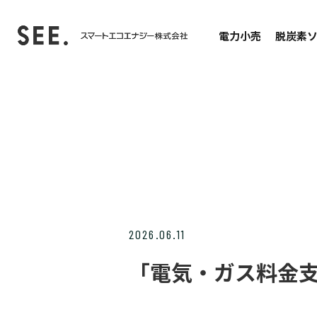
電力小売
脱炭素
電力小売
容量拠出金
排出係数・電源
お客様サイトの
2026.06.11
「電気・ガス料金