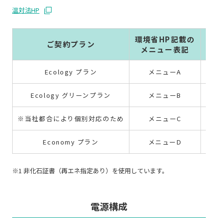
温対法HP
環境省HP記載の
ご契約プラン
メニュー表記
(
Ecology プラン
メニューA
0.
Ecology グリーンプラン
メニューB
0.
※当社都合により個別対応のため
メニューC
0.
Economy プラン
メニューD
0.
※1 非化石証書（再エネ指定あり）を使用しています。
電源構成