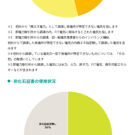
※1 他社から「再エネ電力」として調達し発電所が特定できない電気を指します
※2 卸電力取引所から調達の内、FIT電気に相当するとされた電気を指します
※3 卸電力取引所からの調達、旧一般電気事業者からのインバランス補給、
他社からで調達した発電所が特定できない電気の内再エネ指定無しで調達した電気を含
みます
※4 他社から調達している電気の一部で発電所が特定できないものについては、「その
他」の取扱いとしています
※5 卸電力取引所から調達した電気には水力、火力、原子力、FIT電気、再生可能エネル
ギーなどが含まれます
非化石証書の使用状況